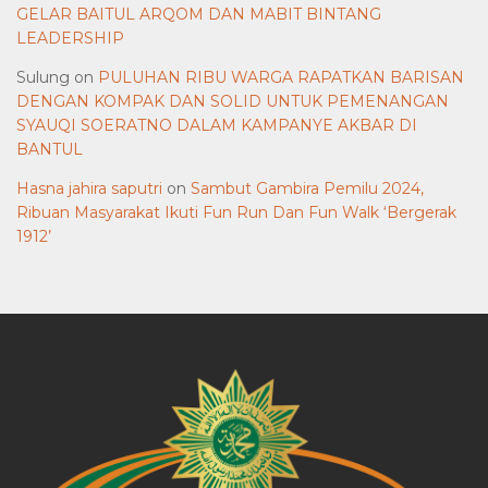
GELAR BAITUL ARQOM DAN MABIT BINTANG
LEADERSHIP
Sulung
on
PULUHAN RIBU WARGA RAPATKAN BARISAN
DENGAN KOMPAK DAN SOLID UNTUK PEMENANGAN
SYAUQI SOERATNO DALAM KAMPANYE AKBAR DI
BANTUL
Hasna jahira saputri
on
Sambut Gambira Pemilu 2024,
Ribuan Masyarakat Ikuti Fun Run Dan Fun Walk ‘Bergerak
1912’