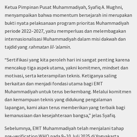
Ketua Pimpinan Pusat Muhammadiyah, Syafiq A. Mughni,
menyampaikan bahwa momentum bersejarah ini merupakan
bukti nyata pelaksanaan program prioritas Muhammadiyah
periode 2022–2027, yaitu memperluas dan melembagakan
internasionalisasi Muhammadiyah dalam misi dakwah dan
tajdid yang
rahmatan lil-‘alamin.
“Sertifikasi yang kita peroleh hari ini sangat penting karena
mencakup tiga aspek utama, yakni komitmen, mindset dan
motivasi, serta keterampilan teknis. Ketiganya saling
berkaitan dan menjadi fondasi utama bagi EMT
Muhammadiyah untuk terus berkembang. Melalui komitmen
dan kemampuan teknis yang didukung pengalaman
lapangan, kami akan terus memberikan yang terbaik bagi
kemanusiaan dan kesejahteraan bangsa,” jelas Syafiq.
Sebelumnya, EMT Muhammadiyah telah menjalani tahap
pre-verification WHO pada 9–10 Juli 2025 di Yogyakarta,