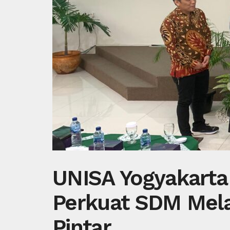
UNISA Yogyakart
Perkuat SDM Mela
Pintar