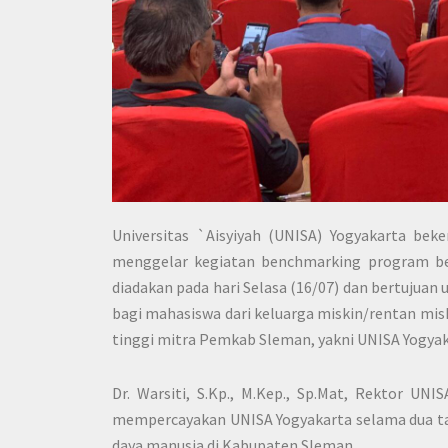
Universitas `Aisyiyah (UNISA) Yogyakarta b
menggelar kegiatan benchmarking program beas
diadakan pada hari Selasa (16/07) dan bertujua
bagi mahasiswa dari keluarga miskin/rentan mis
tinggi mitra Pemkab Sleman, yakni UNISA Yogyak
Dr. Warsiti, S.Kp., M.Kep., Sp.Mat, Rektor U
mempercayakan UNISA Yogyakarta selama dua 
daya manusia di Kabupaten Sleman.